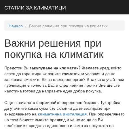
СТАТИИ ЗА КЛИМАТИЦИ
Начало
Важни решения при покупка на климатик
Важни решения при
покупка на климатик
Предстои Ви
закупуване на климатик
? Желаете уред, който
освен да гарантира желаните климатични условия и да не
завишава сметките Ви за електроенергия? В такъв случай тази
публикация е точно за Вас и след нейния прочит Вие ще сте
наистина готови да направите една добра покупка.
Още в началото формирайте определен бюджет. Тук трябва
да уточните каква сума сте склонни да инвестирате при
внедряването на
климатична инсталация
. При определянето
на този бюджет имайте предвид и че няма да са Ви
необходими средства единствено и само за покупката на