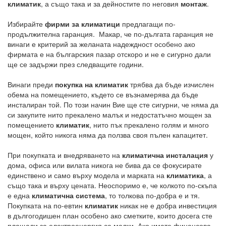
климатик
, а също така и за дейностите по неговия
монтаж
.
Избирайте
фирми за климатици
предлагащи по-
продължителна гаранция. Макар, че по-дългата гаранция не
винаги е критерий за желаната надеждност особено ако
фирмата е на българския пазар отскоро и не е сигурно дали
ще се задържи през следващите години.
Винаги преди
покупка на климатик
трябва да бъде изчислен
обема на помещението, където се възнамерява да бъде
инсталиран той. По този начин Вие ще сте сигурни, че няма да
си закупите нито прекалено малък и недостатъчно мощен за
помещението
климатик
, нито пък прекалено голям и много
мощен, който никога няма да ползва своя пълен капацитет.
При покупката и внедряването на
климатична инсталация
у
дома, офиса или вилата никога не бива да се фокусирате
единствено и само върху модела и марката на
климатика
, а
също така и върху цената. Неоспоримо е, че колкото по-скъпа
е една
климатична система
, то толкова по-добра е и тя.
Покупката на по-евтин
климатик
никак не е добра инвестиция
в дългогодишен план особено ако сметките, които досега сте
плащали за електроенергия са малки. Ако имате финансова