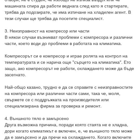
машината спира да работи веднага след като я стартирате,
трябва да подозирате, че има изтичане на хладилен агент. В
тези случаи ще трябва да посетите специалист.
3. Неизправност на компресор или части
В някои случаи възникват проблеми с компресора и различни
части, което води до проблеми в работата на климатика.
Компресорът си е компресор и играе ролята на контрол на
температурата и се нарича още "сърцето на климатика". Ето
защо, ако компресорът не работи, охлаждането може да бъде
засегнато.
Най-общо казано, трудно е да се справите с неизправностите
на компресора или различни части сами, така че, моля,
свържете се с поддръжката на производителя или
специализирана фирма за проверка и ремонт.
4. Външното тяло е замърсено
Друга възможна причина, поради която стаята не е хладна,
дори когато климатикът е включен, е, че външното тяло може
да е замърсено и да пречи на охлаждането. Когато включите