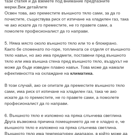
тази статия и да вземете под внимание предпазните
мерки.Виж детайлите
Освен това, ако преместите външното тяло сами, за да го
почистите, съществува риск от изтичане на хладилен газ, така
че ако искате да го преместите, не го правете сами, а
помолете професионалист да го направи.
5. Няма място около външното тяло или то е блокирано.
Както бе споменато по-горе, топлината се отделя от външното
тяло навън, но ако има предмети, поставени пред външното
тяло или има външна стена пред външното тяло, въздухът не
може да бъде изведен плавно навън. Това може да намали
ефективността на охлаждане на
климатика
.
В този случай, ако се опитате да преместите външното тяло
сами, има риск от изтичане на хладилен газ, така че ако
искате да го преместите, не го правете сами, а помолете
професионалист да го направи.
6. Външното тяло е изложено на пряка слънчева светлина
Друга възможна причина помещението да не е хладно е, че
външното тяло е изложено на пряка слънчева светлина.
Външното тяло има температурен диапазон, в който може да