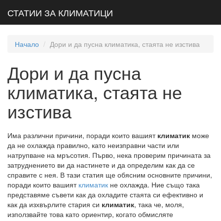
СТАТИИ ЗА КЛИМАТИЦИ
Начало
Дори и да пусна климатика, стаята не изстива
Дори и да пусна
климатика, стаята не
изстива
Има различни причини, поради които вашият
климатик
може
да не охлажда правилно, като неизправни части или
натрупване на мръсотия. Първо, нека проверим причината за
затруднението ви да настинете и да определим как да се
справите с нея. В тази статия ще обясним основните причини,
поради които вашият
климатик
не охлажда. Ние също така
представяме съвети как да охладите стаята си ефективно и
как да изхвърлите стария си
климатик
, така че, моля,
използвайте това като ориентир, когато обмисляте