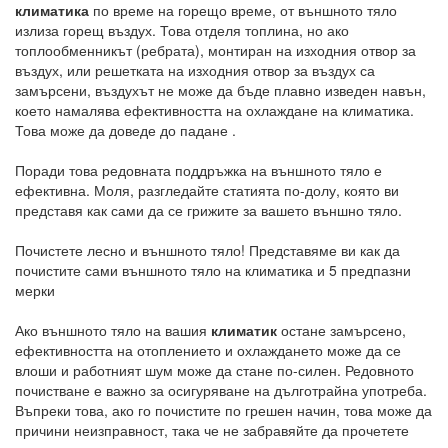
климатика
по време на горещо време, от външното тяло
излиза горещ въздух. Това отделя топлина, но ако
топлообменникът (ребрата), монтиран на изходния отвор за
въздух, или решетката на изходния отвор за въздух са
замърсени, въздухът не може да бъде плавно изведен навън,
което намалява ефективността на охлаждане на климатика.
Това може да доведе до падане .
Поради това редовната поддръжка на външното тяло е
ефективна. Моля, разгледайте статията по-долу, която ви
представя как сами да се грижите за вашето външно тяло.
Почистете лесно и външното тяло! Представяме ви как да
почистите сами външното тяло на климатика и 5 предпазни
мерки
Ако външното тяло на вашия
климатик
остане замърсено,
ефективността на отоплението и охлаждането може да се
влоши и работният шум може да стане по-силен. Редовното
почистване е важно за осигуряване на дълготрайна употреба.
Въпреки това, ако го почистите по грешен начин, това може да
причини неизправност, така че не забравяйте да прочетете