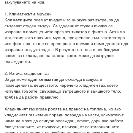
закупуването на нов.
1. Климатикът е мръсен
Климатиците
поемат въздух и го циркулират вътре, за да
създават студен въздух. Създаденият студен въздух се
изпраща в помещението през вентилатор и филтър. Ако има
мръсотия като прах или мухъл, прикрепени към вентилатора
или филтъра, те ще се превърнат в пречка и няма да могат да
изпращат въздух гладко . В резултат на това е необходимо
време за охлаждане на стаята, което може да затрудни
охлаждането.
2. Изтича хладилен газ
За да може един
климатик
да охлажда въздуха в
помещенията, веществото, наречено хладилен газ, което
изпълва тръбите, свързващи вътрешното и външното тяло,
трябва да работи правилно.
Хладилният газ играе ролята на пренос на топлина, но ако
хладилният газ изтече поради повреда на части, климатикът
няма да може да осигури охлаждащ ефект, дори ако работи.
Ако установите, че въздухът, излизащ от вентилационните
отвори, не е студен, че изобщо не излиза въздух или че