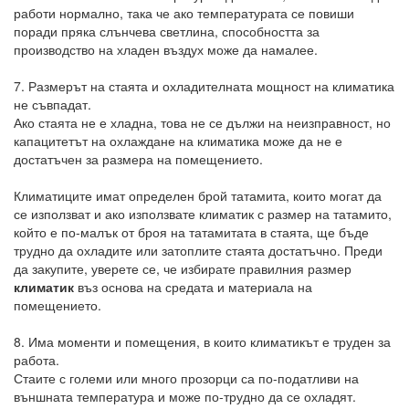
работи нормално, така че ако температурата се повиши
поради пряка слънчева светлина, способността за
производство на хладен въздух може да намалее.
7. Размерът на стаята и охладителната мощност на климатика
не съвпадат.
Ако стаята не е хладна, това не се дължи на неизправност, но
капацитетът на охлаждане на климатика може да не е
достатъчен за размера на помещението.
Климатиците имат определен брой татамита, които могат да
се използват и ако използвате климатик с размер на татамито,
който е по-малък от броя на татамитата в стаята, ще бъде
трудно да охладите или затоплите стаята достатъчно. Преди
да закупите, уверете се, че избирате правилния размер
климатик
въз основа на средата и материала на
помещението.
8. Има моменти и помещения, в които климатикът е труден за
работа.
Стаите с големи или много прозорци са по-податливи на
външната температура и може по-трудно да се охладят.