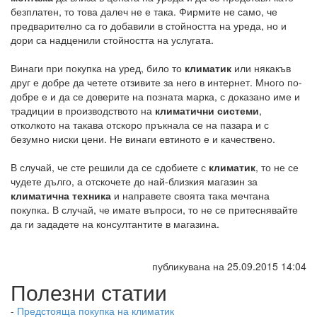
безплатен, то това далеч не е така. Фирмите не само, че
предварително са го добавили в стойността на уреда, но и
дори са надценили стойността на услугата.
Винаги при покупка на уред, било то
климатик
или някакъв
друг е добре да четете отзивите за него в интернет. Много по-
добре е и да се доверите на позната марка, с доказано име и
традиции в производството на
климатични системи
,
отколкото на такава отскоро пръкнала се на пазара и с
безумно ниски цени. Не винаги евтиното е и качествено.
В случай, че сте решили да се сдобиете с
климатик
, то не се
чудете дълго, а отскочете до най-близкия магазин за
климатична техника
и направете своята така мечтана
покупка. В случай, че имате въпроси, то не се притеснявайте
да ги зададете на консултантите в магазина.
публикувана на 25.09.2015 14:04
Полезни статии
-
Предстояща покупка на климатик