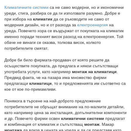
Климатичните системи
са не само модерни, но и икономични
уреди, стига, разбира се да ги използвате разумно. Добре е
при избора на
климатик
да се ръководите не само от
модерния дизайн, но и от разхода за
електроенергия
на
уреда. Повечето хора се въздържат от покупката на климатик
именно поради техният висок разход на електроенергия. Той
обаче не винаги се оказва, толкова висок, колкото
потребителите смятат.
Добре би било фирмата-продавач от която решите да
осъществите покупката, да предлага и някои съпътстващи
употребата услуги, като например
монтаж на климатици
.
Предвид факта, че на пазара има множество фирми
предлагащи
климатици
, то и предложенията им съответно са
кое от кое по-примамливи.
Понякога в търсене на най-доброто предложение
потребителите не обръщат внимание на по-малките детайли,
като например цена за инсталация, допълнителни компоненти
и др. Повечето фирми освен
климатични системи
предлагат
и комбинация от климатик и съпътстващ
монтаж
. Макар
монтажа
да влиза в цената на уреда и да се представя като