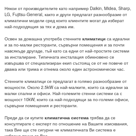
Някои от производителите като например Daikin, Midea, Sharp,
LG, Fujitsu-General, както и други предлагат разнообразие от
климатични модели сред които клиентите могат да изберат
най-подходящия за тях и дома им.
Освен за домашна употреба стенните
климатици
са идеални
и за по-малки ресторанти, сървърни помещения и за почти
навсякъде другаде, тъй като са едни от най-простите системи
за инсталиране. Типичната инсталация обикновено се
извършва от специализиран екип състоящ се от не повече от
двама или трима и отнема около един астрономически час.
Стенните климатици се предлагат в голямо разнообразие от
мощности. Около 2.5kW са най-малките, които са идеални за
малки спални и офиси. Най-големите стенни системи са с
мощност 10kW, които са най-подходящи за по-големи офиси,
сървърни помещения и ресторанти.
Преди да си купите
климатична система
трябва да се
консултирате с експерт по отношение на Вашите изисквания,
така Вие ще сте сигурни че климатичната Ви система е
избрана точно за Вас.