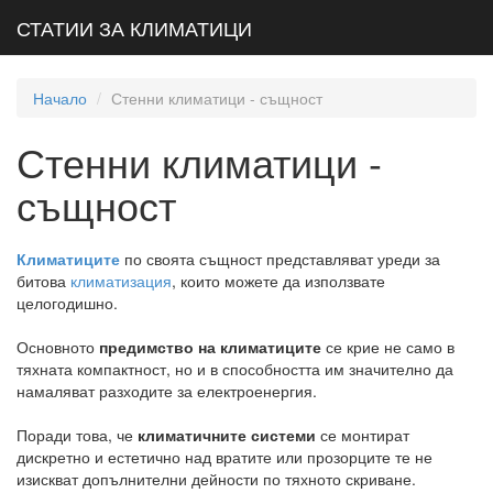
СТАТИИ ЗА КЛИМАТИЦИ
Начало
Стенни климатици - същност
Стенни климатици -
същност
Климатиците
по своята същност представляват уреди за
битова
климатизация
, които можете да използвате
целогодишно.
Основното
предимство на климатиците
се крие не само в
тяхната компактност, но и в способността им значително да
намаляват разходите за електроенергия.
Поради това, че
климатичните системи
се монтират
дискретно и естетично над вратите или прозорците те не
изискват допълнителни дейности по тяхното скриване.